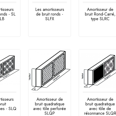
tisseurs
Les amortisseurs
Amortisseur de
onds - SL
de bruit ronds -
bruit Rond-Carré,
SLB
SLFX
type SLRC
Prix
Prix
tisseurs
Amortisseur de
Amortisseur de
ruit
bruit quadratique
bruit quadratique
ues - SLQ
avec tôle perforée
avec tôle de
SLQP
résonnance SLQ