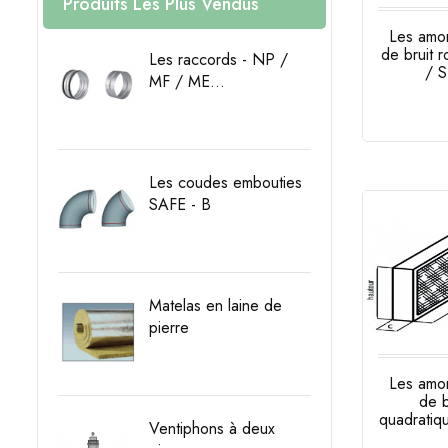
Produits Les Plus Vendus
Les amor
de bruit r
Les raccords - NP /
/ 
MF / ME...
Prix
Prix
Les coudes embouties
SAFE - B
Prix
Matelas en laine de
pierre
Prix
Les amor
de b
quadratiq
Ventiphons à deux