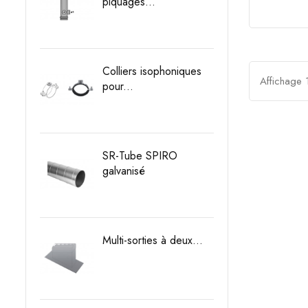
Prix
piquages...
Prix
Colliers isophoniques
Affichage 1
pour...
Prix
SR-Tube SPIRO
galvanisé
Prix
Multi-sorties à deux...
Prix