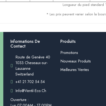
Longueur du pied standar
* Les prix
peuvent
varier
selon
la bour
Informations De
Produits
Contact
Promotions
Route de Genève 40
Nouveaux Produits
1033 Cheseaux-sur-
Lausanne
Meilleures Ventes
Switzerland
+41 21 702 54 54
Info@ventil-Eco.ch
Ouverture :
Lun.07:00AM - 17:00PM