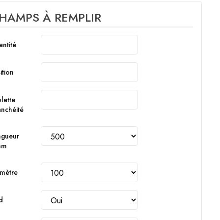
HAMPS À REMPLIR
ntité
ition
lette
anchéité
ngueur
mm
mètre
d