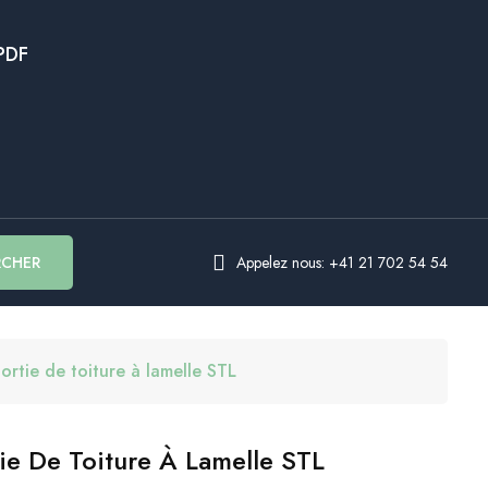
PDF
RCHER
Appelez nous: +41 21 702 54 54
ortie de toiture à lamelle STL
ie De Toiture À Lamelle STL