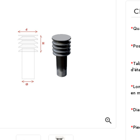
C
Qua
Pos
Tab
d'ét
Lo
en 
Dia

Pie