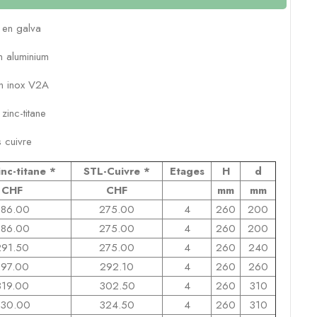
en
galva
n
aluminium
n
inox
V2A
n
zinc-titane
s
cuivre
nc-titane
*
STL-Cuivre
*
Etages
H
d
CHF
CHF
mm
mm
86.00
275.00
4
260
200
86.00
275.00
4
260
200
291.50
275.00
4
260
240
297.00
292.10
4
260
260
319.00
302.50
4
260
310
30.00
324.50
4
260
310