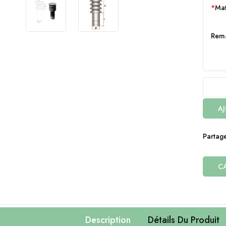
Mat
Rem
AJ
Partag
CA
Description
Détails Du Produit