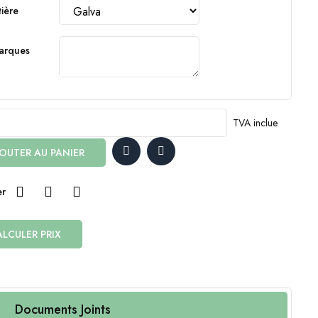
ière
arques
TVA inclue
OUTER AU PANIER
er
LCULER PRIX
Documents Joints