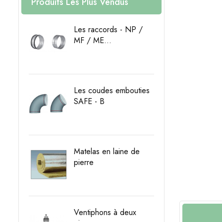
Produits Les Plus Vendus
Les raccords - NP /
MF / ME...
Prix
Les coudes embouties
SAFE - B
Prix
Matelas en laine de
pierre
Prix
Ventiphons à deux