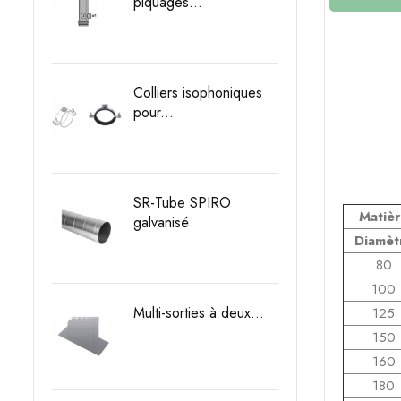
piquages...
Prix
Colliers isophoniques
pour...
Prix
SR-Tube SPIRO
Matiè
galvanisé
Diamèt
Prix
80
100
Multi-sorties à deux...
125
Prix
150
160
180