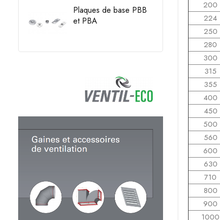
200
Plaques de base PBB
224
et PBA
250
Prix
280
300
315
355
400
450
500
560
600
630
710
800
900
1000