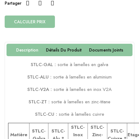
Partager
CALCULER PRIX
Description
Détails Du Produit
Documents Joints
STLC-GAL
:
sortie
à
lamelles
en
galva
STLC-ALU
:
sortie
à
lamelles
en
aluminium
STLC-V2A
:
sortie
à
lamelles
en
inox
V2A
STLC-ZT
:
sortie
à
lamelles
en
zinc-titane
STLC-CU
:
sortie
à
lamelles
cuivre
STLC-
STLC-
STLC-
STLC-
STLC-
Matière
Inox
Zinc-
Etag
Galva
Alu *
Cuivre
*