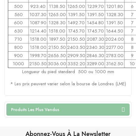
500
923.40
1138.50
1265.00
1239.70
1201.80
6
560
1037.30
1265.00
1391.50
1391.50
1328.30
7
600
1087.90
1328.30
1492.70
1454.80
1391.50
7
630
1214.40
1518.00
1745.70
1745.70
1644.50
7
710
1518.00
1897.50
2150.50
2087.30
2024.00
8
800
1518.00
2150.50
2403.50
2340.30
2277.00
8
900
1998.70
2656.50
2909.50
2846.30
2783.00
9
1000
2150.50
3036.00
3352.20
3289.00
3162.50
10
Longueur du pied standard 500 ou 1000 mm
* Les prix
peuvent
varier
selon
la bourse de
Londres
(
LME
)
Produits Les Plus Vendus
Abonnez-Vous À La Newsletter