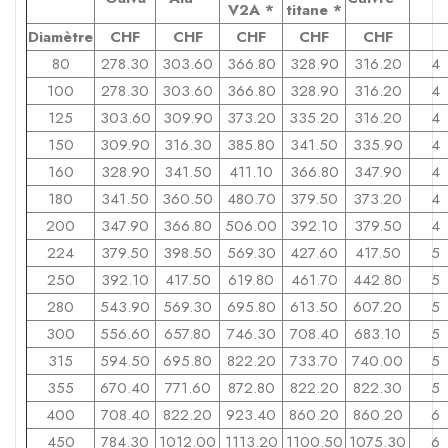
V2A *
titane
*
Diamètre
CHF
CHF
CHF
CHF
CHF
80
278.30
303.60
366.80
328.90
316.20
4
100
278.30
303.60
366.80
328.90
316.20
4
125
303.60
309.90
373.20
335.20
316.20
4
150
309.90
316.30
385.80
341.50
335.90
4
160
328.90
341.50
411.10
366.80
347.90
4
180
341.50
360.50
480.70
379.50
373.20
4
200
347.90
366.80
506.00
392.10
379.50
4
224
379.50
398.50
569.30
427.60
417.50
5
250
392.10
417.50
619.80
461.70
442.80
5
280
543.90
569.30
695.80
613.50
607.20
5
300
556.60
657.80
746.30
708.40
683.10
5
315
594.50
695.80
822.20
733.70
740.00
5
355
670.40
771.60
872.80
822.20
822.30
5
400
708.40
822.20
923.40
860.20
860.20
6
450
784.30
1012.00
1113.20
1100.50
1075.30
6