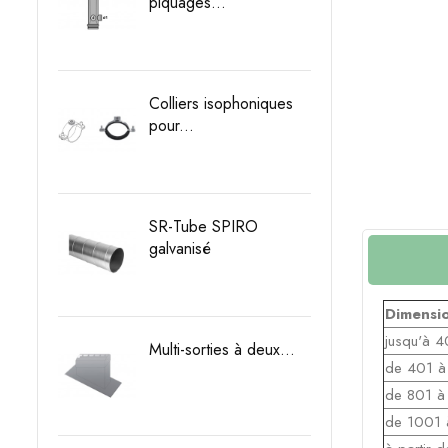
piquages...
Prix
Colliers isophoniques
pour...
Prix
SR-Tube SPIRO
galvanisé
Prix
Dimensi
jusqu'à
4
Multi-sorties à deux...
de 401
à
Prix
de 801
à
de 1001