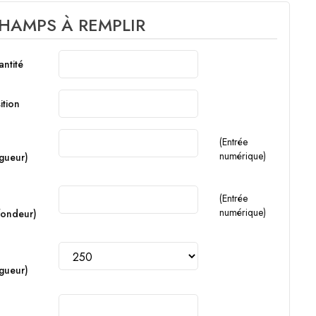
HAMPS À REMPLIR
ntité
ition
(Entrée
numérique)
gueur)
(Entrée
numérique)
fondeur)
gueur)