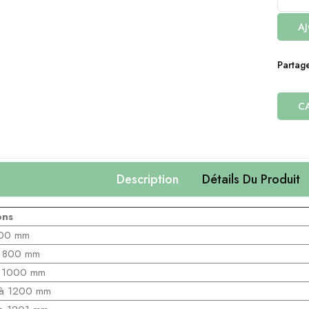
AJ
Partag
CA
Description
Détails Du Produit
ons
00 mm
800 mm
1000 mm
à
1200 mm