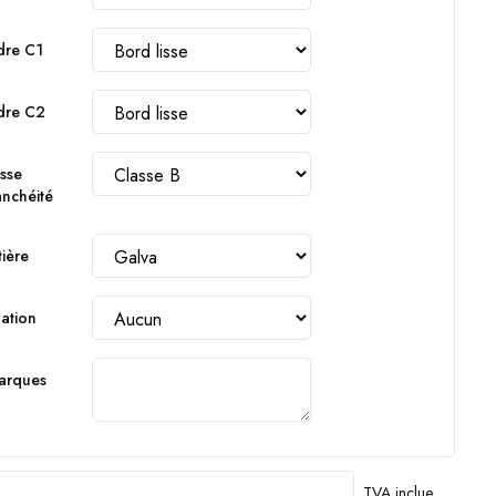
dre C1
dre C2
sse
anchéité
ière
lation
arques
TVA inclue