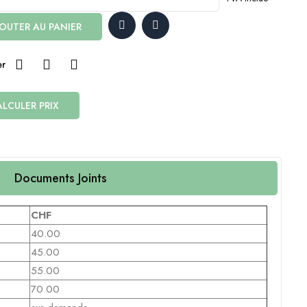
OUTER AU PANIER
er
LCULER PRIX
Documents Joints
CHF
40.00
45.00
55.00
70.00