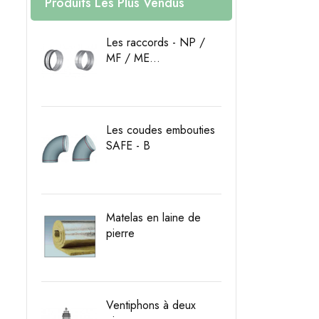
Produits Les Plus Vendus
Les raccords - NP /
MF / ME...
Prix
Les coudes embouties
SAFE - B
Prix
Matelas en laine de
pierre
Prix
Ventiphons à deux