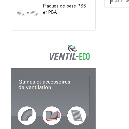
à
partir
d
Plaques de base PBB
et PBA
Prix