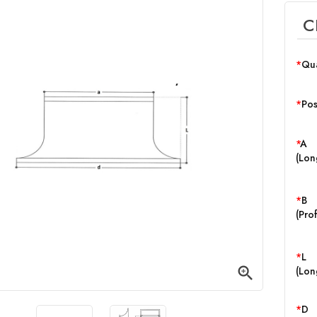
C
Qua
Pos
A
(Lon
B
(Pro
L

(Lon
D