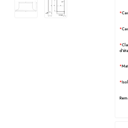
Ca
Ca
Cla
d'ét
Mat
Iso
Rem