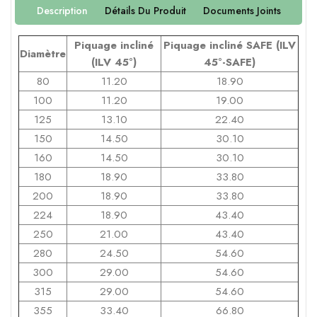
Description
Détails Du Produit
Documents Joints
Piquage
incliné
Piquage
incliné
SAFE (
ILV
Diamètre
(
ILV
45°)
45°-SAFE)
80
11.20
18.90
100
11.20
19.00
125
13.10
22.40
150
14.50
30.10
160
14.50
30.10
180
18.90
33.80
200
18.90
33.80
224
18.90
43.40
250
21.00
43.40
280
24.50
54.60
300
29.00
54.60
315
29.00
54.60
355
33.40
66.80