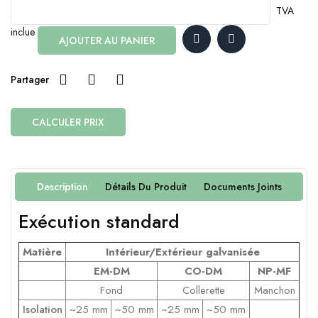
TVA
inclue
AJOUTER AU PANIER
Partager
CALCULER PRIX
Description
Détails Du Produit
Documents Joints
Exécution
standard
Matière
Intérieur
/
Extérieur
galvanisée
EM-DM
CO-DM
NP-MF
Fond
Collerette
Manchon
Isolation
~25 mm
~50 mm
~25 mm
~50 mm