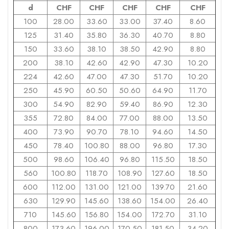
d
CHF
CHF
CHF
CHF
CHF
100
28.00
33.60
33.00
37.40
8.60
125
31.40
35.80
36.30
40.70
8.80
150
33.60
38.10
38.50
42.90
8.80
200
38.10
42.60
42.90
47.30
10.20
224
42.60
47.00
47.30
51.70
10.20
250
45.90
60.50
50.60
64.90
11.70
300
54.90
82.90
59.40
86.90
12.30
355
72.80
84.00
77.00
88.00
13.50
400
73.90
90.70
78.10
94.60
14.50
450
78.40
100.80
88.00
96.80
17.30
500
98.60
106.40
96.80
115.50
18.50
560
100.80
118.70
108.90
127.60
18.50
600
112.00
131.00
121.00
139.70
21.60
630
129.90
145.60
138.60
154.00
26.40
710
145.60
156.80
154.00
172.70
31.10
800
173.60
196.00
170.50
181.50
34.20