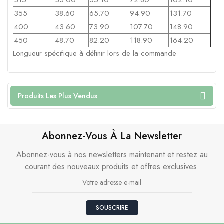
355
38.60
65.70
94.90
131.70
400
43.60
73.90
107.70
148.90
450
48.70
82.20
118.90
164.20
Longueur
spécifique
à
définir
lors
de la
commande
Produits Les Plus Vendus
Abonnez-Vous À La Newsletter
Abonnez-vous à nos newsletters maintenant et restez au
courant des nouveaux produits et offres exclusives.
SOUSCRIRE