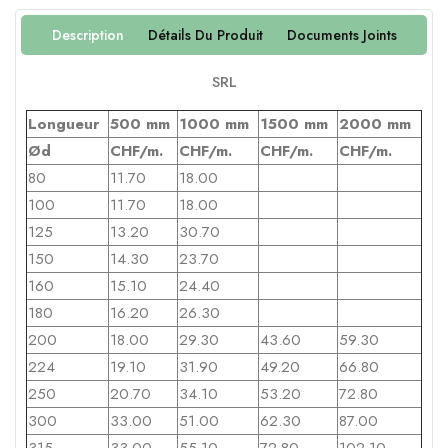
Description
Détails Du Produit
Documents Joints
SRL
Longueur
500 mm
1000 mm
1500 mm
2000 mm
Ød
CHF
/m.
CHF
/m.
CHF
/m.
CHF
/m.
80
11.70
18.00
100
11.70
18.00
125
13.20
30.70
150
14.30
23.70
160
15.10
24.40
180
16.20
26.30
200
18.00
29.30
43.60
59.30
224
19.10
31.90
49.20
66.80
250
20.70
34.10
53.20
72.80
300
33.00
51.00
62.30
87.00
315
33.00
55.10
72.80
102.10